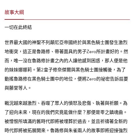
故事大綱
一切在此終結
世界最大國的神聖不列顛尼亞帝國終於與黑色騎士團發生激烈
地衝突，這正是魯路修、帶著面具的男子Zero所計畫好的。然
而，唯一沒在魯路修計畫之內的人讓他感到困惑，那人便是他
的妹妹娜娜莉。第2皇子修奈傑爾與黑色騎士團接觸後，為了
動搖魯路修在黑色騎士團中的地位，便將Zero的祕密告訴扇要
與藤堂等人。
戰況越來越激烈、吞噬了眾人的憤怒及悲傷、執著與祈願。為
了迎向未來，現在的我們究竟能做什麼？那便是零之鎮魂曲。
被憎恨所填滿的舊時代即將被埋葬於過去，並且祈禱著全新的
時代即將被拓展開來。魯路修與朱雀兩人的故事即將迎接強烈