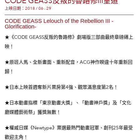
CODE GEASS反叛的魯路修III皇道
上映日期：2018 / 06 . 29
CODE GEASS Lelouch of the Rebellion III -
Glorification-
★《CODE GEASS反叛的魯路修》劇場版三部曲最終章磅礡上
映！
★
原班人馬、全新畫面、重新配音，ACG神作睽違十年重新回
歸！
★
日本上映首週奪新片票房第4強、觀眾滿意度第2名！
★日本動畫指標
「東京動畫大獎」、
「動畫神戶
獎
」及「文化
廳媒體藝術祭」獲獎無數！
★權威日媒《Newtype》票選最熱門動畫冠軍、創刊25年最受
歡迎主角！