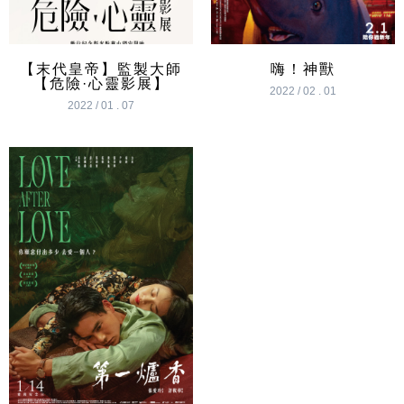
【末代皇帝】監製大師
嗨！神獸
【危險·心靈影展】
2022 / 02 . 01
2022 / 01 . 07