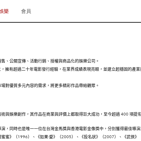
娛樂
會員
銷售、公關宣傳、活動行銷、授權與商品化的娛樂公司。
年創立，擁有超過二十年電影發行經驗，在業界成績表現亮眼，並建立起穩固的產
市場對優質多元內容的需求，將更多精彩作品帶給觀眾。
與娛樂創作，其作品在商業與評價上都取得巨大成功，至今超過 400 項提名中
導演，同時也是唯一一位在台灣金馬獎與香港電影金像獎中，分別獲得最佳導演
蜜》（1996）、《如果·愛》（2005）、《投名狀》（2007）、《武俠》（