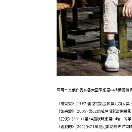
陳可辛其他作品在各大國際影展中持續獲得
《甜蜜蜜》(1997)香港電影金像獎九項大
《如果愛》(2005) 第62屆威尼斯影展閉
《武俠》(2011) 第64屆坎城影展中唯一的
《親愛的》(201) 第71屆威尼斯影展世界首