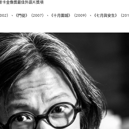
奧斯卡金像獎最佳外語片獎項
02）、《門徒》（2007）、《十月圍城》（2009）、《七月與安生》（2