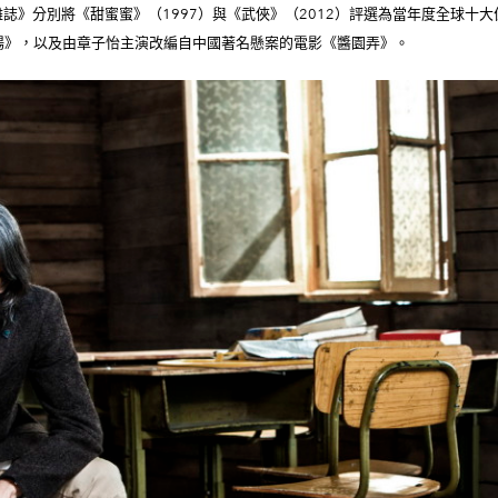
代雜誌》分別將《甜蜜蜜》（1997）與《武俠》（2012）評選為當年度全球
場》，以及由章子怡主演改編自中國著名懸案的電影《醬園弄》。