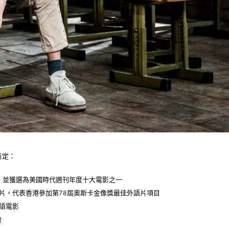
肯定：
獎，並獲選為美國時代週刊年度十大電影之一
幕影片，代表香港參加第78屆奧斯卡金像獎最佳外語片項目
華語電影
映