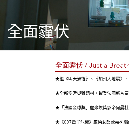
全面霾伏
全面霾伏 / Just a Breat
★繼
《明天過後》、《加州大地震》、
★全新空污災難題材，躍登法國新片票
★「法國金球獎」盧米埃獎影帝何曼杜
★《007量子危機》龐德女郎歐嘉柯