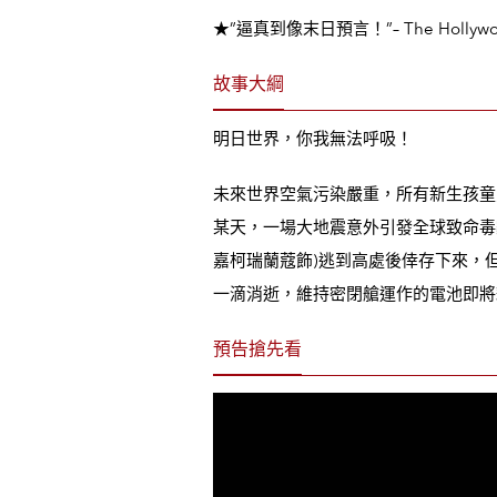
★”
逼真到像末日預言！
”
– The Hollyw
故事大綱
明日世界，你我無法呼吸！
未來世界空氣污染嚴重，所有新生孩童
某天，一場大地震意外引發全球致命毒
嘉柯瑞蘭蔻飾)逃到高處後倖存下來，
一滴消逝，維持密閉艙運作的電池即將
預告搶先看