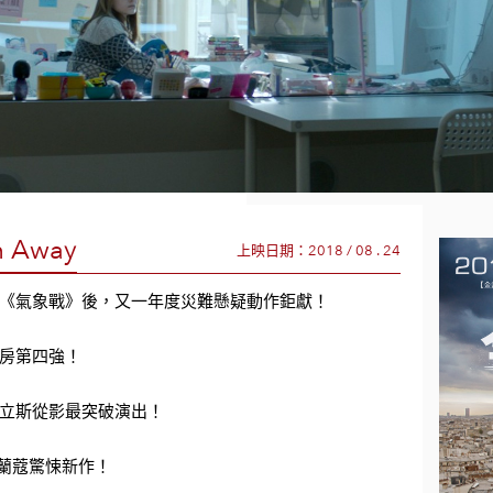
h Away
上映日期：2018 / 08 . 24
《氣象戰》後，又一
年度災難懸疑動作鉅獻！
房第四強！
立斯從影最突破演出！
瑞蘭蔻驚悚新作！