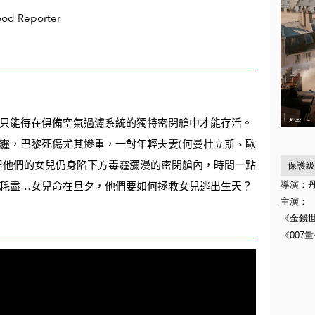
ood Reporter
只能待在俱備空氣過濾系統的獨特密閉艙中才能存活。
霾，巴黎死傷尤其慘重，一對年輕夫妻(何曼杜立斯、歐
但他們的女兒仍身陷下方毒霾瀰漫的密閉艙內，時間一點
保護級
導演：
耗盡…女兒命在旦夕，他們要如何拯救女兒逃出生天？
主演：
《金錢
《007