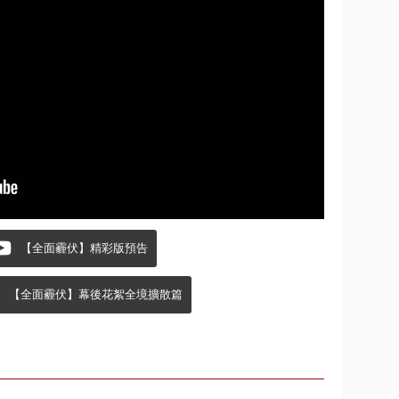
【全面霾伏】精彩版預告
【全面霾伏】幕後花絮全境擴散篇