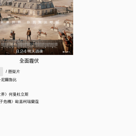
全面霾伏
/ 懸疑片
丹尼爾魯比
世界》何曼杜立斯
量子危機》歐嘉柯瑞蘭蔻