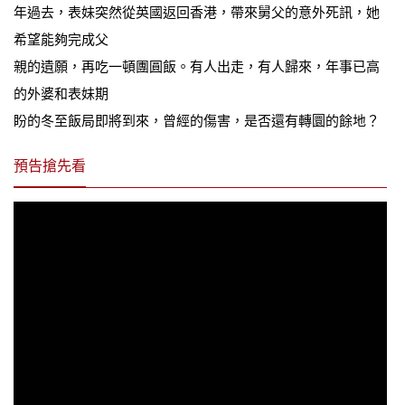
年過去，表妹突然從英國返回香港，帶來舅父的意外死訊，她
希望能夠完成父
親的遺願，再吃一頓團圓飯。有人出走，有人歸來，年事已高
的外婆和表妹期
盼的冬至飯局即將到來，曾經的傷害，是否還有轉圜的餘地？
預告搶先看