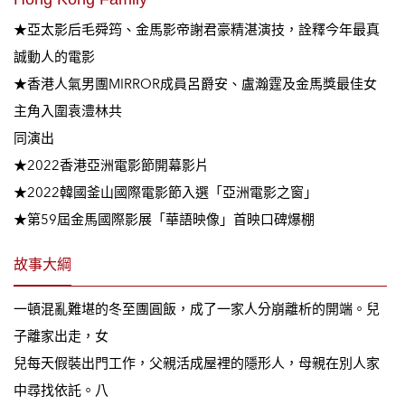
★亞太影后毛舜筠、金馬影帝謝君豪精湛演技，詮釋今年最真
誠動人的電影
★香港人氣男團MIRROR成員呂爵安、盧瀚霆及金馬獎最佳女
主角入圍袁澧林共
同演出
★2022香港亞洲電影節開幕影片
★2022韓國釜山國際電影節入選「亞洲電影之窗」
★第59屆金馬國際影展「華語映像」首映口碑爆棚
故事大綱
一頓混亂難堪的冬至團圓飯，成了一家人分崩離析的開端。兒
子離家出走，女
兒每天假裝出門工作，父親活成屋裡的隱形人，母親在別人家
中尋找依託。八