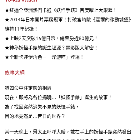
★紅遍全亞洲熱門卡通《妖怪手錶》首度躍上大銀幕！
★2014年日本開片票房冠軍！打破宮崎駿《霍爾的移動城堡》
維持11年紀錄！
★上映2天突破16億日幣，總票房近80億元！
★神秘妖怪手錶的誕生起源？電影版大解密！
★全新卡娃伊角色－「浮游喵」登場！
故事大綱
猶如命中注定般的相遇
現在，即將為各位揭曉…「妖怪手錶」誕生的故事！
為了找回突然消失不見的妖怪手錶，
目的地竟然是…昔日的世界？
某一天晚上，景太正呼呼大睡，戴在手上的妖怪手錶突然發出