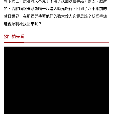
刺眼光芒，接著消失不見了！為了找回妖怪手錶，景太、威斯
帕、吉胖喵跟著浮游喵一起進入時光旅行，回到了六十年前的
昔日世界！在那裡等待著他們的強大敵人究竟是誰？妖怪手錶
能否順利地找回來呢？
預告搶先看