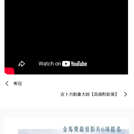
奪冠
吉卜力動畫大師【高畑勲影展】