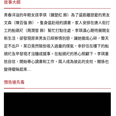
故事大綱
青春洋溢的年輕女孩李琪（鍾楚紅 飾）為了遠距離戀愛的男友
文森（陳百強 飾），隻身遠赴紐約讀書，家人安排在唐人街打
工的船頭尺（周潤發 飾）幫忙打點住處，李琪滿心期待展開全
新生活，卻發現原來男友已經移情別戀，讓她徹底心碎，整天
足不出戶，某日竟然險些吸入過量的煤氣，幸好住在樓下的船
頭尺及早發現才沒釀成憾事。在船頭尺的悉心照顧下，李琪重
拾自信，開始專心讀書和工作，兩人成為彼此的支柱，關係也
變得曖昧起來…
預告搶先看