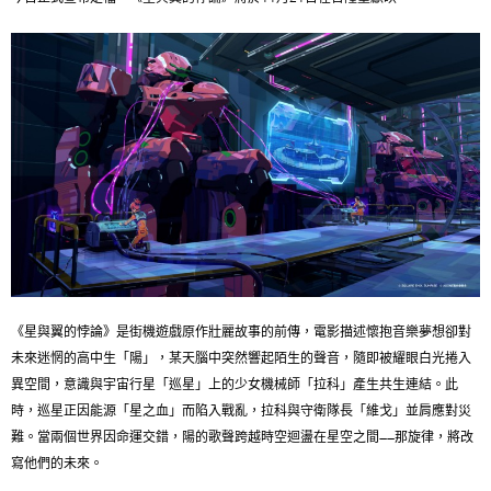
《星與翼的悖論》是街機遊戲原作壯麗故事的前傳，電影描述懷抱音樂夢想卻對
未來迷惘的高中生「陽」，某天腦中突然響起陌生的聲音，隨即被耀眼白光捲入
異空間，意識與宇宙行星「巡星」上的少女機械師「拉科」產生共生連結。此
時，巡星正因能源「星之血」而陷入戰亂，拉科與守衛隊長「維戈」並肩應對災
難。當兩個世界因命運交錯，陽的歌聲跨越時空迴盪在星空之間——那旋律，將改
寫他們的未來。