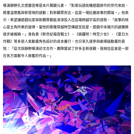
導演靜野孔文透露音樂是本片關鍵元素，「對曾玩過街機遊戲原作的世代來說，
將重溫懷舊與新發現的感動；對新觀眾而言，這是一場壯麗故事的開端。」他表
示，希望讓遊戲玩家與新觀眾都能深深投入在這場跨越宇宙的冒險，「故事的核
心是主角所奏的旋律，當他的歌聲穿越時空傳遞至巡星，遊戲中未揭示的謎團將
逐步被揭曉。」曾負責《新世紀福音戰士》、《跳躍吧！時空少女》、《夏日大
作戰》等多部人氣動畫角色設計的貞本義行，也分享久違參與劇場版動畫的喜
悅：「這次與靜野導演初次合作，團隊嘗試了許多全新挑戰，我相信這會是一部
在各方面都令人振奮的作品。」