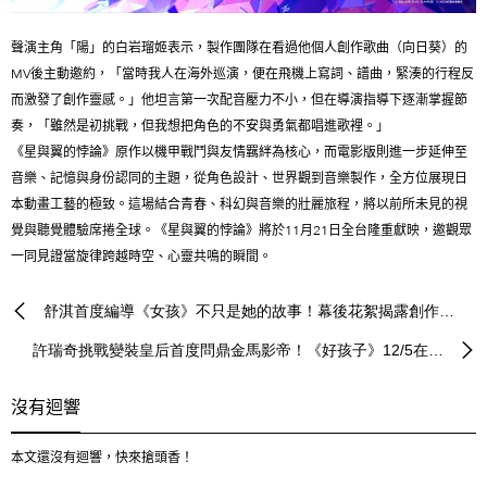
聲演主角「陽」的白岩瑠姬表示，製作團隊在看過他個人創作歌曲（向日葵）的
MV後主動邀約，「當時我人在海外巡演，便在飛機上寫詞、譜曲，緊湊的行程反
而激發了創作靈感。」他坦言第一次配音壓力不小，但在導演指導下逐漸掌握節
奏，「雖然是初挑戰，但我想把角色的不安與勇氣都唱進歌裡。」
《星與翼的悖論》原作以機甲戰鬥與友情羈絆為核心，而電影版則進一步延伸至
音樂、記憶與身份認同的主題，從角色設計、世界觀到音樂製作，全方位展現日
本動畫工藝的極致。這場結合青春、科幻與音樂的壯麗旅程，將以前所未見的視
覺與聽覺體驗席捲全球。《星與翼的悖論》將於11月21日全台隆重獻映，邀觀眾
一同見證當旋律跨越時空、心靈共鳴的瞬間。
舒淇首度編導《女孩》不只是她的故事！幕後花絮揭露創作心
許瑞奇挑戰變裝皇后首度問鼎金馬影帝！《好孩子》12/5在台
路歷程
感動獻映
沒有迴響
本文還沒有迴響，快來搶頭香！