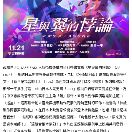
改編自 SQUARE ENIX 人氣街機遊戲的科幻動畫電影《星與翼的悖論》（AS
ONE），集結日本動畫界豪華製作團隊，包括《名偵探柯南》劇場版導演靜野孔
文、《新世紀福音戰士》（EVA）角色設計貞本義行以及《鋼彈》系列機械設計
形部一平攜手打造，並由日本人氣男團「JO1」成員白岩瑠姬首度擔任聲優，為
片中立志成為音樂家的高中生主角「陽」獻聲，並親自創作與演唱電影主題曲
〈巡星〉。這部融合動人音樂與機甲動作元素的跨時空科幻鉅作，被譽為「神級
製作陣容夢幻聯動」，在日本上映消息公開後即登上社群熱搜，也讓《新世紀福
音戰士》、《鋼彈》系列粉絲們興奮熱烈回應：「角色設計太像EVA，原來真的
是貞本老師！」「這組合根本夢幻！」本片由回歸線娛樂與甲上娛樂共同發行，
今日正式宣布定檔，《星與翼的悖論》將於11月21日在台隆重獻映。