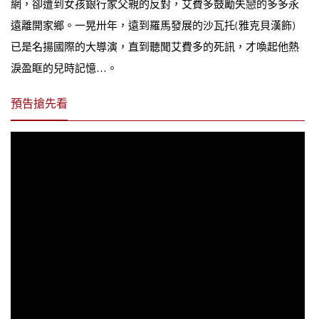
網，卻遭到女孩銀行家父親的反對，艾費多鼓勵失戀的多多永
遠離開家鄉。一晃卅年，遠到羅馬發展的沙瓦托(雅克貝漢飾)
已是名揚國際的大導演，直到聽聞艾費多的死訊，才喚起他熱
淚盈眶的兒時記憶…。
預告搶先看