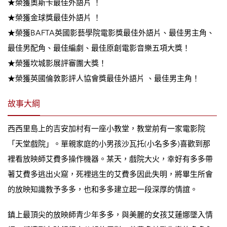
★榮獲奧斯卡最佳外語片 ！
★榮獲‪金球獎‎最佳外語片 ！
★榮獲BAFTA英國影藝學院電影獎‪‎最佳外語片、最佳男主角、
最佳男配角、最佳編劇、最佳原創電影音樂五項大獎！
★榮獲坎城影展評審團大獎！
★榮獲英國倫敦影評人協會獎‎最佳外語片 、最佳男主角！
故事大綱
西西里島上的吉安加村有一座小教堂，教堂前有一家電影院
「天堂戲院」。單親家庭的小男孩沙瓦托(小名多多)喜歡到那
裡看放映師艾費多操作機器。某天，戲院大火，幸好有多多帶
著艾費多逃出火窟，死裡逃生的艾費多因此失明，將畢生所會
的放映知識教予多多，也和多多建立起一段深厚的情誼。
鎮上最頂尖的放映師青少年多多，與美麗的女孩艾蓮娜墜入情