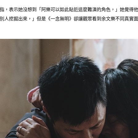
指，表示她沒想到「阿樂可以如此貼近這麼難演的角色，」她覺得
別人挖掘出來，」但是《一念無明》卻讓觀眾看到余文樂不同真實