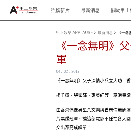
強檔新片
最新消息
關於甲上
甲上娛樂 APPLAUSE
>
最新消息
>
《一念
《一念無明》父
軍
04 / 02 . 2017
《一念無明》父子深情小兵立大功 香
楊千樺、張家輝、惠英紅等 眾港星讚
由香港偶像男星余文樂與曾志偉無酬演
片票房冠軍。讓這部電影不僅在各大國
交出漂亮成績單！