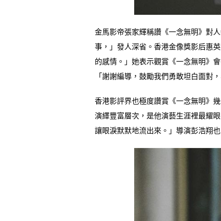
金馬影帝張家輝稱讚《一念無明》對人
事，」發人深省。香港金像獎影后惠英
的感情。」她表示觀賞《一念無明》會
「謝謝編導，鼓勵我們勇敢坦白面對，
香港影評界也極度讚賞《一念無明》幾
演繹豐富層次，是他演藝生涯裡最耀眼
讓眼淚默默地流出來。」導演彭浩翔也