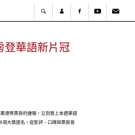
房登華語新片冠
百萬港幣票房的捷報，立刻登上本週華語
8項大獎提名，從影評、口碑與票房皆