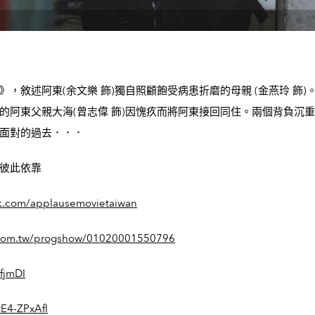
敘述阿東(余文樂 飾)獨自照顧飽受病患折磨的母親 (金燕玲 飾
的阿東父親大海(曾志偉 飾)因愧疚而將阿東接回同住。兩個背負沉
面對的過去．．．
彼此依靠
k.com/applausemovietaiwan
s.com.tw/progshow/01020001550796
fjmDI
tE4-ZPxAfI