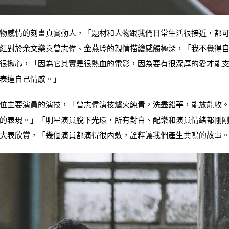
物感情的刻畫真實動人，「題材和人物跟我們日常生活很接近，都
紅對於余文樂與曾志偉、金燕玲的親情描繪感觸極深，「我不覺得
很揪心，「因為它其實是很熱血的電影，因為要有很深厚的愛才能
表達自己情感。」
位主要演員的演技，「曾志偉演技爐火純青，洗盡鉛華，能放能收
的表現。」「明星演員脫下光環，所有對白、配樂和演員情緒都剛
大表欣賞，「幾個演員都演得很內斂，詮釋讓我們產生共鳴的故事