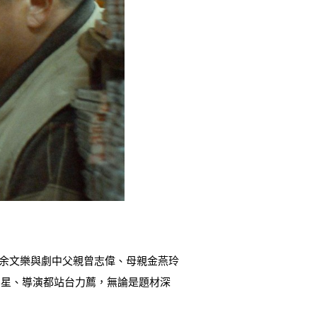
角余文樂與劇中父親曾志偉、母親金燕玲
影星、導演都站台力薦，無論是題材深