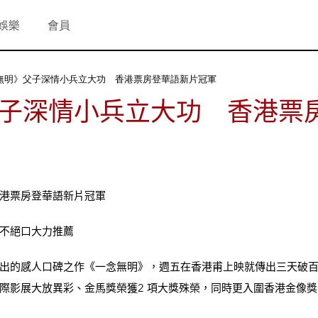
娛樂
會員
無明》父子深情小兵立大功 香港票房登華語新片冠軍
子深情小兵立大功 香港票
港票房登華語新片冠軍
不絕口大力推薦
出的感人口碑之作《一念無明》，週五在香港甫上映就傳出三天破
際影展大放異彩、金馬獎榮獲2 項大獎殊榮，同時更入圍香港金像獎