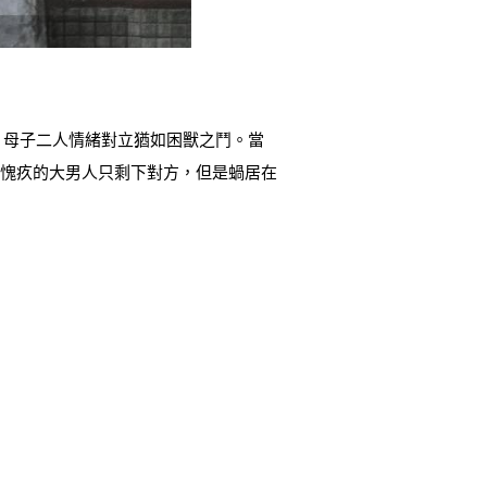
)。母子二人情緒對立猶如困獸之鬥。當
重愧疚的大男人只剩下對方，但是蝸居在