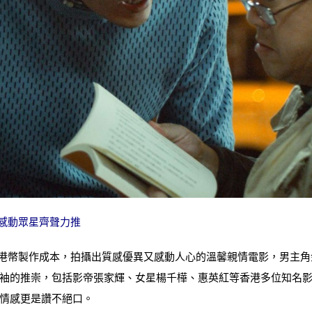
 感動眾星齊聲力推
萬港幣製作成本，拍攝出質感優異又感動人心的溫馨親情電影，男主
袖的推崇，包括影帝張家輝、女星楊千樺、惠英紅等香港多位知名
情感更是讚不絕口。