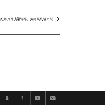
奕華、歌手吳汶芳、紀錄片導演梁皆得、黃建亮到場力挺