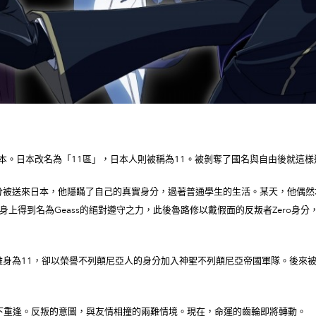
日本。日本改名為「11區」，日本人則被稱為11。被剝奪了國名與自由後就這樣
分被送來日本，他隱瞞了自己的真實身分，過著普通學生的生活。某天，他偶然
身上得到名為Geass的絕對遵守之力，此後魯路修以戴假面的反叛者Zero身
雖身為11，卻以榮譽不列顛尼亞人的身分加入神聖不列顛尼亞帝國軍隊。後來
況下重逢。反叛的意圖，與友情相撞的兩難情境。現在，命運的齒輪即將轉動。