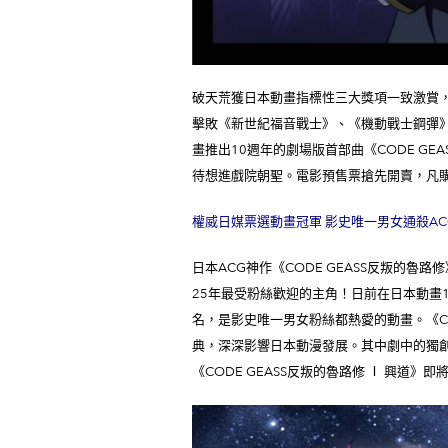
破天荒獲日本動畫指標性三大獎項一致激賞，撼
擊敗《新世紀福音戰士》、《機動戰士鋼彈
畫推出10週年的劇場版首部曲《CODE G
待想進戲院朝聖。電影預售票搶先開賣，凡
權威日媒票選動畫冠軍
影史唯一男女通殺A
日本ACG神作《CODE GEASS反叛的魯
25年最受粉絲歡迎的主角！日前在日本動畫1
名，是影史唯一男女粉絲都熱愛的動畫。《C
典，深深影響日本動漫發展。其中劇中的獨
《CODE GEASS反叛的魯路修 Ⅰ 興道