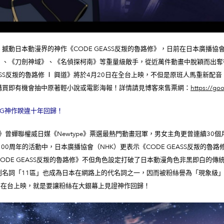
動日本動漫界的神作《CODE GEASS反叛的魯路修》，日前在日本廣播協會
》、《刀劍神域》、《名偵探柯南》等重量級敵手，從近萬件動畫中脫穎而出奪
EASS反叛的魯路修 Ⅰ 興道》將於4月20日在全台上映，不但是原班人馬重新配
購買即有機會抽中原著輕小說或電影海報！詳情請見博客來售票網：
https://go
CG神作睽違十年回歸！
路修》曾蟬聯權威日媒《Newtype》票選最熱門動畫冠軍，男女主角更曾連續30個
00周年的活動中，日本廣播協會（NHK）更表示《CODE GEASS反叛的
ODE GEASS反叛的魯路修》不但角色設定打破了日本動漫角色非黑即白的
創名詞「11區」也成為日本在網路上的代名詞之一，因而被粉絲譽為「現象級
》即將在台上映，就是要讓粉絲在大銀幕上見證神作回歸！