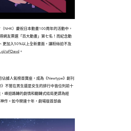
（NHK）慶祝日本動畫100周年的活動中，
得網友票選「百大動畫」第七名！而紀念動
音、更加入50%以上全新畫面，讓粉絲迫不及
o.gl/qFDavd
。
月佔據人氣榜首寶座，成為《Newtype》創刊
魯路修》不管在男生還是女生的排行中皆位列前十
傳統，峰迴路轉的劇情和翻轉式結局更謂為經
」神作。如今睽違十年，劇場版首部曲