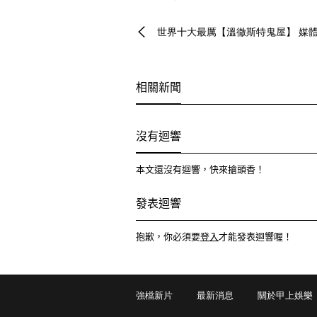
世界十大最厲【溫徹斯特鬼屋】 媒體
相關新聞
沒有迴響
本文還沒有迴響，快來搶頭香！
發表迴響
抱歉，你必須要
登入
才能發表迴響喔！
強檔新片
最新消息
關於甲上娛樂